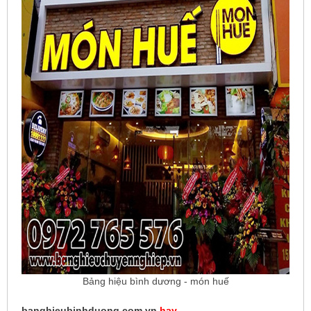
Bảng hiệu bình dương - món huế
banghieubinhduong.com.vn
hay