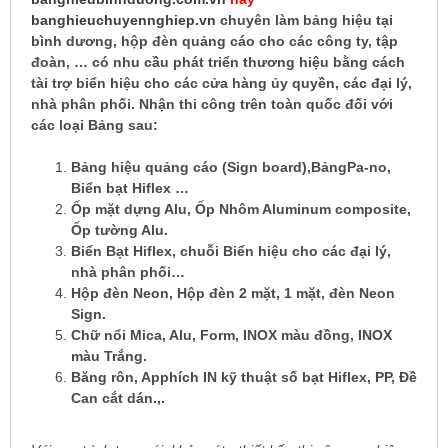
banghieuchuyennghiep.vn
chuyên làm bảng hiệu tại
bình dương, hộp đèn quảng cáo cho các công ty, tập
đoàn, … có nhu cầu phát triển thương hiệu bằng cách
tài trợ biển hiệu cho các cửa hàng ủy quyền, các đại lý,
nhà phân phối. Nhận thi công trên toàn quốc đối với
các loại Bảng sau:
Bảng hiệu quảng cáo (Sign board),BảngPa-no,
Biển bạt Hiflex …
Ốp mặt dựng Alu, Ốp Nhôm Aluminum composite,
Ốp tường Alu.
Biển Bạt Hiflex, chuỗi Biển hiệu cho các đại lý,
nhà phân phối…
Hộp đèn Neon, Hộp đèn 2 mặt, 1 mặt, đèn Neon
Sign.
Chữ nổi Mica, Alu, Form, INOX màu đồng, INOX
màu Trắng.
Băng rôn, Apphích IN kỹ thuật số bạt Hiflex, PP, Đề
Can cắt dán.,.