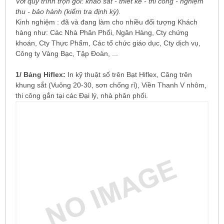
Với quy trình trọn gói: khảo sát - thiết kế - thi công - nghiệm
thu - bảo hành (kiểm tra định kỳ).
Kinh nghiệm : đã và đang làm cho nhiều đối tượng Khách
hàng như: Các Nhà Phân Phối, Ngân Hàng, Cty chứng
khoán, Cty Thực Phẩm, Các tổ chức giáo dục, Cty dịch vụ,
Công ty Vàng Bạc, Tập Đoàn, ...
1/ Bảng Hiflex:
In kỹ thuật số trên Bạt Hiflex, Căng trên
khung sắt (Vuông 20-30, sơn chống rỉ), Viền Thanh V nhôm,
thi công gắn tại các Đại lý, nhà phân phối.